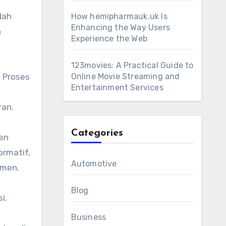
dah
How hemipharmauk.uk Is
Enhancing the Way Users
h
Experience the Web
123movies: A Practical Guide to
. Proses
Online Movie Streaming and
Entertainment Services
ran.
Categories
en
ormatif,
Automotive
umen.
Blog
i.
Business