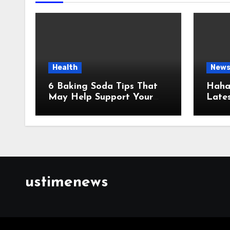
Health
New
6 Baking Soda Tips That
Hahan
May Help Support Your
Lates
Healthy Weight Loss
Infor
Goals
and U
Sour
ustimenews