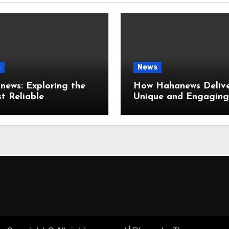
s
News
ews: Exploring the
How Hahanews Delive
t Reliable
Unique and Engaging
mation with a Flexible
News Reading Experi
ser-Friendly News
ce