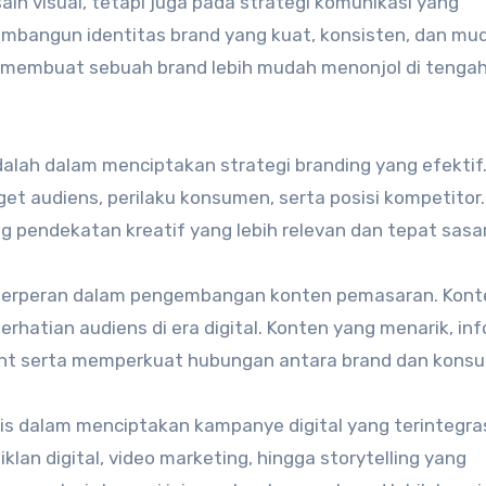
in visual, tetapi juga pada strategi komunikasi yang
bangun identitas brand yang kuat, konsisten, dan mu
kan membuat sebuah brand lebih mudah menonjol di tenga
dalah dalam menciptakan strategi branding yang efektif
get audiens, perilaku konsumen, serta posisi kompetitor.
 pendekatan kreatif yang lebih relevan dan tepat sasa
ga berperan dalam pengembangan konten pemasaran. Kont
hatian audiens di era digital. Konten yang menarik, inf
t serta memperkuat hubungan antara brand dan kons
s dalam menciptakan kampanye digital yang terintegras
lan digital, video marketing, hingga storytelling yang