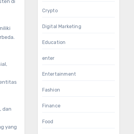
sten di
Crypto
Digital Marketing
iliki
rbeda.
Education
enter
al,
Entertainment
entitas
Fashion
Finance
, dan
Food
ng yang