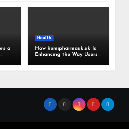
Health
rs a
How hemipharmauk.uk Is
Enhancing the Way Users
ence
Experience the Web