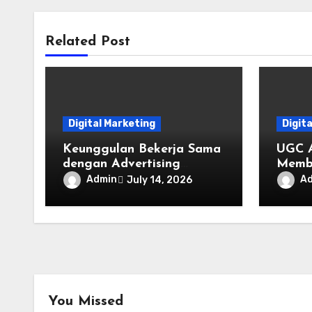
Related Post
Digital Marketing
Digit
Keunggulan Bekerja Sama
UGC 
dengan Advertising
Memb
Agency Jakarta untuk
Brand
Admin
A
July 14, 2026
Pertumbuhan Bisnis
You Missed