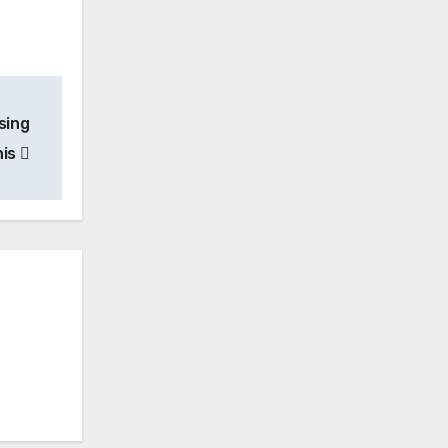
sing
nis